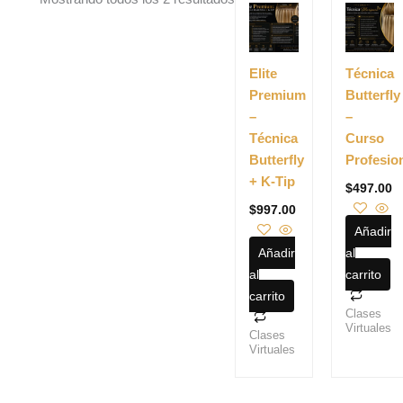
Elite
Técnica
Premium
Butterfly
–
–
Técnica
Curso
Butterfly
Profesio
+ K-Tip
$
497.00
$
997.00
Añadir
Añadir
al
al
carrito
carrito
Clases
Virtuales
Clases
Virtuales