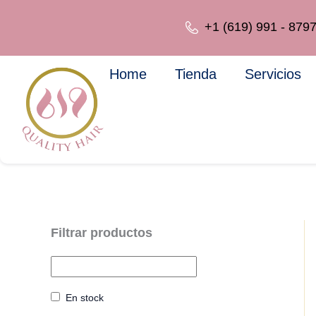
Ir
al
+1 (619) 991 - 879
contenido
Home
Tienda
Servicios
En stock