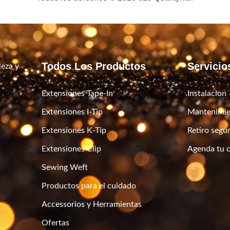
Todos Los Productos
Servicio
leza y
Extensiones Tape-In
Instalacion
Extensiones I-Tip
Mantenimie
Extensiones K-Tip
Retiro segu
Extensiones Clip
Agenda tu c
Sewing Weft
Productos para el cuidado
Accessorios y Herramientas
Ofertas