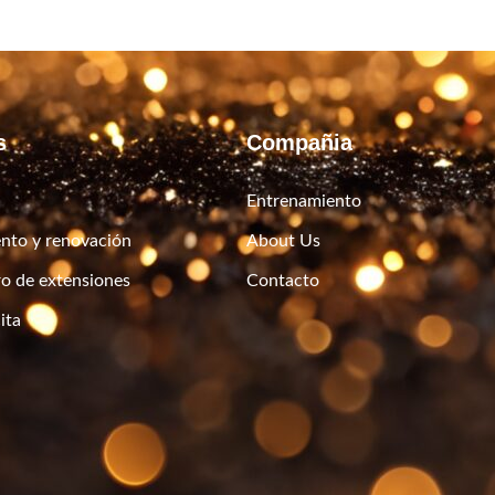
s
Compañia
Entrenamiento
nto y renovación
About Us
ro de extensiones
Contacto
ita