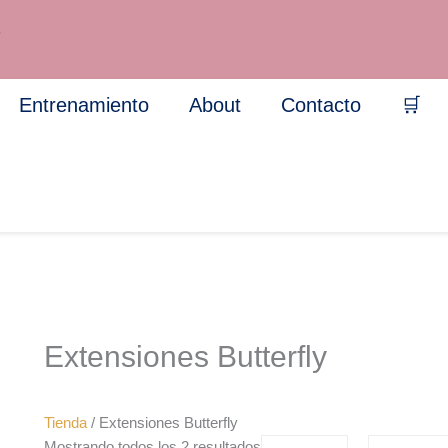
Sorted
by
7
popularity
Entrenamiento
About
Contacto
🛒
Extensiones Butterfly
Tienda
/ Extensiones Butterfly
Mostrando todos los 2 resultados