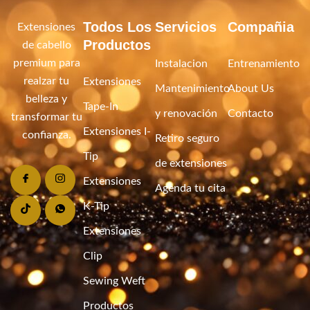
Todos Los
Servicios
Compañia
Extensiones
Productos
de cabello
premium para
Instalacion
Entrenamiento
realzar tu
Extensiones
Mantenimiento
About Us
belleza y
Tape-In
y renovación
Contacto
transformar tu
Extensiones I-
confianza.
Retiro seguro
Tip
de extensiones
Extensiones
Agenda tu cita
K-Tip
Extensiones
Clip
Sewing Weft
Productos