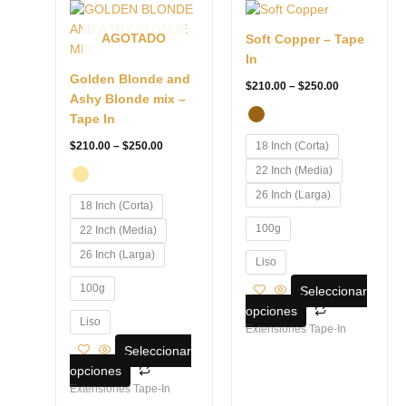
range:
range:
producto
producto
$210.00
$210.00
tiene
tiene
through
through
AGOTADO
Soft Copper – Tape
$250.00
$250.00
múltiples
múltiples
In
variantes.
variantes.
Golden Blonde and
$
210.00
–
$
250.00
Las
Las
Ashy Blonde mix –
opciones
opciones
Tape In
se
se
$
210.00
–
$
250.00
18 Inch (Corta)
pueden
pueden
22 Inch (Media)
elegir
elegir
en
en
26 Inch (Larga)
18 Inch (Corta)
la
la
100g
22 Inch (Media)
página
página
de
de
26 Inch (Larga)
Liso
producto
producto
100g
Seleccionar
opciones
Liso
Extensiones Tape-In
Seleccionar
opciones
Extensiones Tape-In