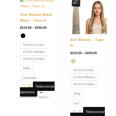
producto
producto
$210.00
$210.00
tiene
tiene
through
through
$250.00
$250.00
múltiples
múltiples
True Natural Black
variantes.
variantes.
Wavy – Tape In
Las
Las
$
210.00
–
$
250.00
opciones
opciones
se
se
Ash Blonde – Tape
pueden
pueden
18 Inch (Corta)
In
elegir
elegir
22 Inch (Media)
en
en
$
210.00
–
$
250.00
la
la
26 Inch (Larga)
página
página
100g
de
de
18 Inch (Corta)
producto
producto
22 Inch (Media)
Ondulado
26 Inch (Larga)
Seleccionar
opciones
100g
Extensiones Tape-In
Liso
Seleccionar