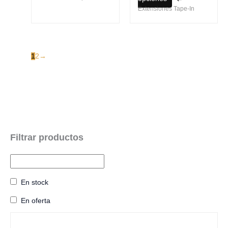
Extensiones Tape-In
1
2
→
En stock
En oferta