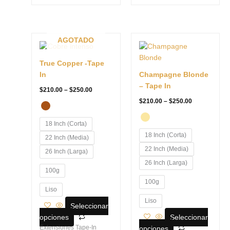
Price
Price
Este
Este
AGOTADO
range:
range:
producto
producto
$210.00
$210.00
tiene
tiene
through
through
True Copper -Tape
$250.00
$250.00
múltiples
múltiples
In
Champagne Blonde
variantes.
variantes.
– Tape In
$
210.00
–
$
250.00
Las
Las
$
210.00
–
$
250.00
opciones
opciones
se
se
18 Inch (Corta)
pueden
pueden
18 Inch (Corta)
22 Inch (Media)
elegir
elegir
22 Inch (Media)
en
en
26 Inch (Larga)
la
la
26 Inch (Larga)
100g
página
página
100g
de
de
Liso
producto
producto
Liso
Seleccionar
opciones
Seleccionar
Extensiones Tape-In
opciones