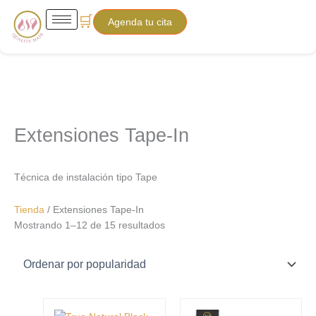
Ir
Sorted
🛒
Agenda tu cita
al
by
contenido
popularity
Extensiones Tape-In
Técnica de instalación tipo Tape
Tienda
/ Extensiones Tape-In
Mostrando 1–12 de 15 resultados
Price
Price
Este
Este
range:
range: