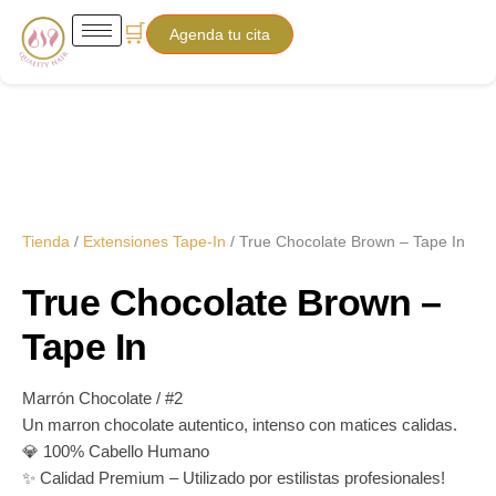
True
Ir
Price
🛒
Chocolate
Agenda tu cita
al
range:
Brown
contenido
-
$210.00
Tape
In
through
cantidad
$250.00
Tienda
/
Extensiones Tape-In
/ True Chocolate Brown – Tape In
True Chocolate Brown –
Tape In
Marrón Chocolate / #2
Un marron chocolate autentico, intenso con matices calidas.
💎 100% Cabello Humano
✨ Calidad Premium – Utilizado por estilistas profesionales!