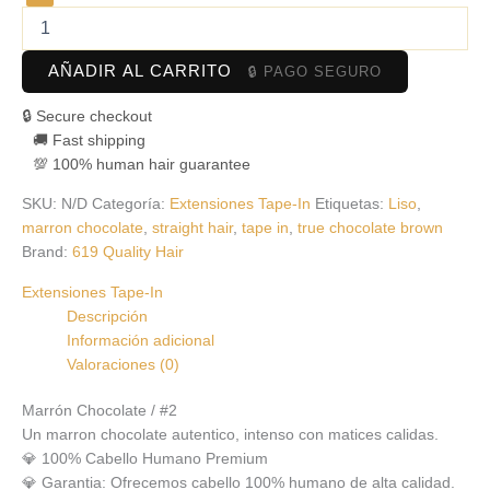
AÑADIR AL CARRITO
🔒 Secure checkout
🚚 Fast shipping
💯 100% human hair guarantee
SKU:
N/D
Categoría:
Extensiones Tape-In
Etiquetas:
Liso
,
marron chocolate
,
straight hair
,
tape in
,
true chocolate brown
Brand:
619 Quality Hair
Extensiones Tape-In
Descripción
Información adicional
Valoraciones (0)
Marrón Chocolate / #2
Un marron chocolate autentico, intenso con matices calidas.
💎 100% Cabello Humano Premium
💎 Garantia: Ofrecemos cabello 100% humano de alta calidad.