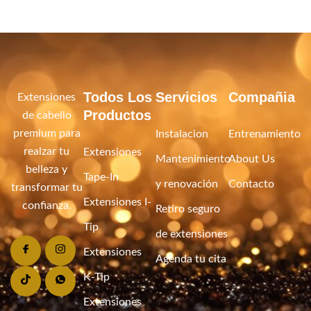
Todos Los
Servicios
Compañia
Extensiones
Productos
de cabello
premium para
Instalacion
Entrenamiento
realzar tu
Extensiones
Mantenimiento
About Us
belleza y
Tape-In
y renovación
Contacto
transformar tu
Extensiones I-
confianza.
Retiro seguro
Tip
de extensiones
Extensiones
Agenda tu cita
K-Tip
Extensiones