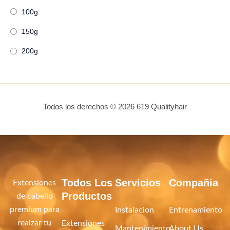
100g
150g
200g
Todos los derechos © 2026 619 Qualityhair
Todos Los
Servicios
Compañia
Extensiones
Productos
de cabello
premium para
Instalacion
Entrenamiento
realzar tu
Extensiones
Mantenimiento
About Us