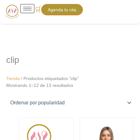
Ir
Sorted
🛒
Agenda tu cita
al
by
contenido
popularity
clip
Tienda
/ Productos etiquetados “clip”
Mostrando 1–12 de 13 resultados
Price
Price
Este
Este
range:
range:
producto
producto
$210.00
$210.00
tiene
tiene
through
through