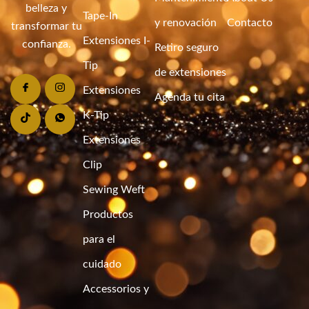
belleza y
Tape-In
y renovación
Contacto
transformar tu
Extensiones I-
confianza.
Retiro seguro
Tip
de extensiones
Extensiones
Agenda tu cita
K-Tip
Extensiones
Clip
Sewing Weft
Productos
para el
cuidado
Accessorios y