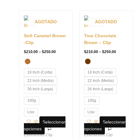
Price
Price
Este
Este
range:
range:
producto
producto
AGOTADO
AGOTADO
$210.00
$210.00
tiene
tiene
through
through
$250.00
$250.00
múltiples
múltiples
Soft Caramel Brown
True Chocolate
variantes.
variantes.
-Clip
Brown – Clip
Las
Las
$
210.00
–
$
250.00
$
210.00
–
$
250.00
opciones
opciones
se
se
pueden
pueden
18 Inch (Corta)
18 Inch (Corta)
elegir
elegir
22 Inch (Media)
22 Inch (Media)
en
en
la
la
26 Inch (Larga)
26 Inch (Larga)
página
página
100g
100g
de
de
producto
producto
Liso
Liso
Seleccionar
Seleccionar
opciones
opciones
Extensiones Clip
Extensiones Clip