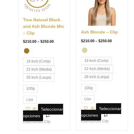
$250.00
$250.00
múltiples
múltiples
variantes.
variantes.
Las
Las
True Natural Black
opciones
opciones
and Ash Blonde Mix
se
se
Ash Blonde – Clip
– Clip
pueden
pueden
elegir
elegir
$
210.00
–
$
250.00
$
210.00
–
$
250.00
en
en
la
la
página
página
18 Inch (Corta)
18 Inch (Corta)
de
de
22 Inch (Media)
22 Inch (Media)
producto
producto
26 Inch (Larga)
26 Inch (Larga)
100g
100g
Liso
Liso
Seleccionar
Seleccionar
opciones
opciones
Extensiones Clip
Extensiones Clip