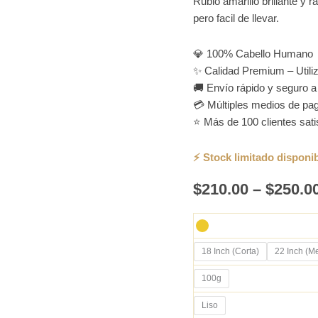
Rubio amarillo brillante y r
pero facil de llevar.
💎 100% Cabello Humano
✨ Calidad Premium – Utiliza
🚚 Envío rápido y seguro a 
💳 Múltiples medios de pag
⭐ Más de 100 clientes sat
$
210.00
–
$
250.0
18 Inch (Corta)
22 Inch (M
100g
Liso