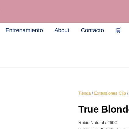
True
Blonde
7
-
Clip
cantidad
Entrenamiento
About
Contacto
🛒
Tienda
/
Extensiones Clip
/
True Blond
Rubio Natural / #60C