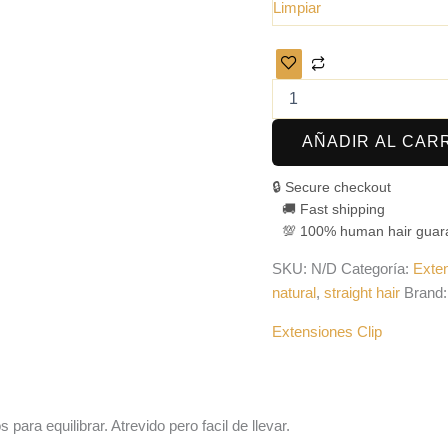
Limpiar
AÑADIR AL CAR
🔒 Secure checkout
🚚 Fast shipping
💯 100% human hair guar
SKU:
N/D
Categoría:
Exten
natural
,
straight hair
Brand
Extensiones Clip
 para equilibrar. Atrevido pero facil de llevar.