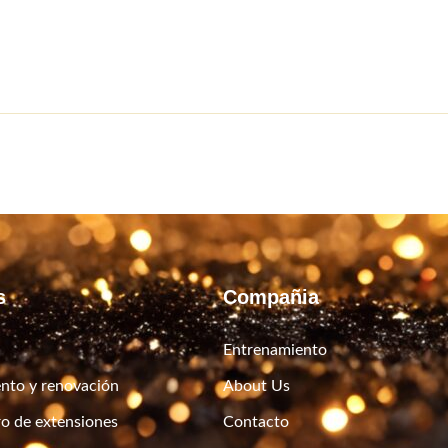
s
Compañia
Entrenamiento
nto y renovación
About Us
ro de extensiones
Contacto