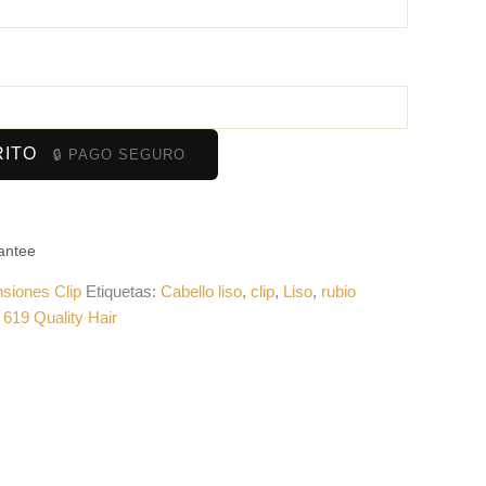
RITO
antee
siones Clip
Etiquetas:
Cabello liso
,
clip
,
Liso
,
rubio
:
619 Quality Hair