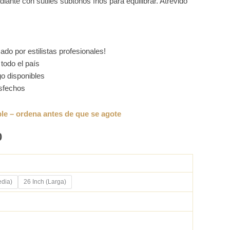
adiante con sutiles subtonos frios para equilibrar. Atrevido
do por estilistas profesionales!
todo el país
o disponibles
isfechos
0
edia)
26 Inch (Larga)