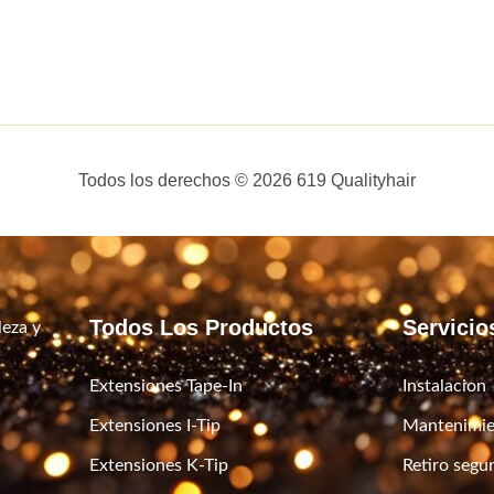
Todos los derechos © 2026 619 Qualityhair
Todos Los Productos
Servicio
leza y
Extensiones Tape-In
Instalacion
Extensiones I-Tip
Mantenimie
Extensiones K-Tip
Retiro segu