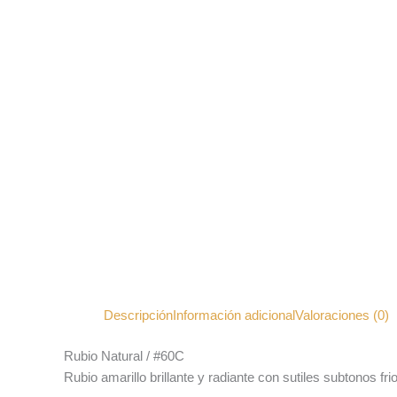
Descripción
Información adicional
Valoraciones (0)
Rubio Natural / #60C
Rubio amarillo brillante y radiante con sutiles subtonos frios