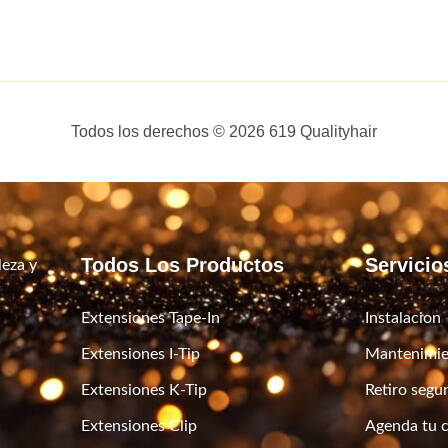
Todos los derechos © 2026 619 Qualityhair
Todos Los Productos
Servicio
leza y
Extensiones Tape-In
Instalacion
Extensiones I-Tip
Mantenimie
Extensiones K-Tip
Retiro segu
Extensiones Clip
Agenda tu c