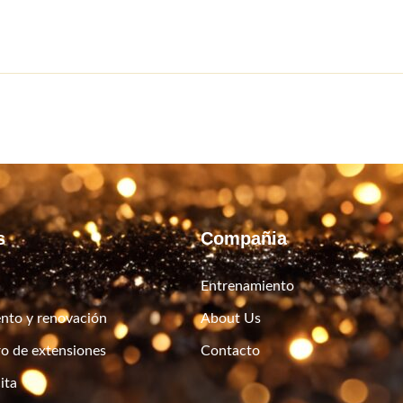
s
Compañia
Entrenamiento
nto y renovación
About Us
ro de extensiones
Contacto
ita