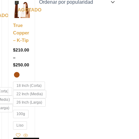
ange:
range:
cto
producto
210.00
$210.00
AGOTADO
tiene
hrough
through
ADO
250.00
$250.00
les
múltiples
True
tes.
variantes.
Copper
Las
– K-Tip
nes
opciones
$
210.00
se
–
n
pueden
$
250.00
elegir
en
la
18 Inch (Corta)
a
página
Corta)
22 Inch (Media)
de
Media)
26 Inch (Larga)
cto
producto
Larga)
100g
Liso