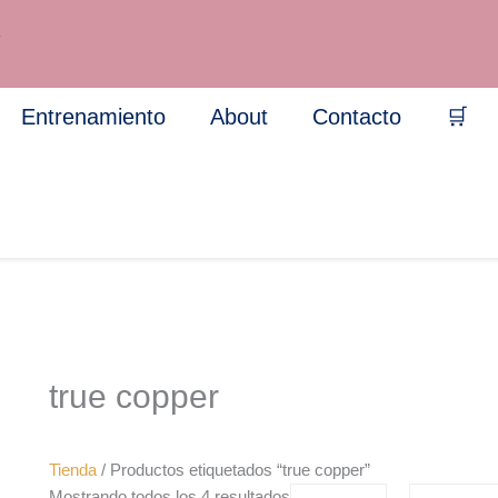
Sorted
by
7
popularity
Entrenamiento
About
Contacto
🛒
true copper
Tienda
/ Productos etiquetados “true copper”
Price
P
Mostrando todos los 4 resultados
Este
Este