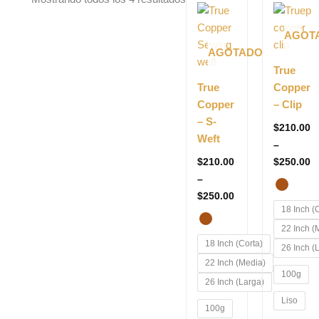
range:
r
producto
produ
$210.00
$
tiene
tiene
through
t
AGOT
$250.00
$
múltiples
múltip
AGOTADO
variantes.
varian
True
Las
Las
True
Copper
opciones
opcio
Copper
– Clip
se
se
– S-
$
210.00
pueden
puede
Weft
–
elegir
elegir
$
210.00
$
250.00
en
en
–
la
la
$
250.00
página
págin
18 Inch (
de
de
22 Inch (
producto
produ
18 Inch (Corta)
26 Inch (
22 Inch (Media)
100g
26 Inch (Larga)
Liso
100g