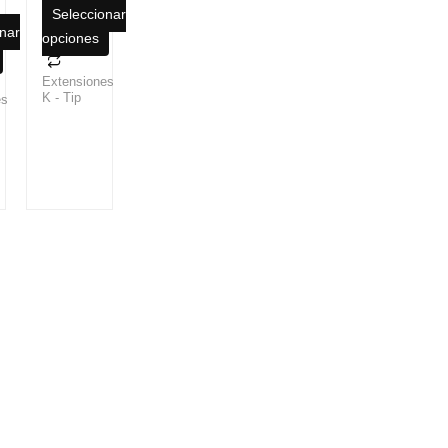
Seleccionar
nar
opciones
Extensiones
K - Tip
es