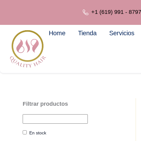
Ir
al
+1 (619) 991 - 879
contenido
Home
Tienda
Servicios
En stock