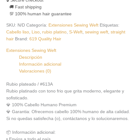
🚚 Fast shipping
💯 100% human hair guarantee
SKU:
N/D
Categoría:
Extensiones Sewing Weft
Etiquetas:
Cabello liso
,
Liso
,
rubio platino
,
S-Weft
,
sewing weft
,
straight
hair
Brand:
619 Quality Hair
Extensiones Sewing Weft
Descripción
Información adicional
Valoraciones (0)
Rubio plateado / #613A
Rubio platinado con tono frio que grita moderno, elegante y
sofisticado.
💎 100% Cabello Humano Premium
💎 Garantia: Ofrecemos cabello 100% humano de alta calidad.
Si no quedas satisfecha (o), contáctanos y lo solucionaremos.
📦 Información adicional:
• Envíos a todo el país