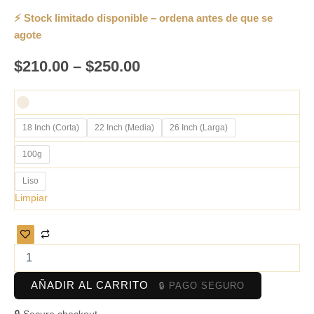
$
210.00
–
$
250.00
18 Inch (Corta)
22 Inch (Media)
26 Inch (Larga)
100g
Liso
Limpiar
AÑADIR AL CARRITO
🔒 Secure checkout