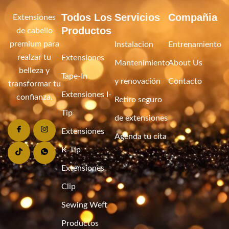
Todos Los
Servicios
Compañia
Extensiones
Productos
de cabello
premium para
Instalacion
Entrenamiento
realzar tu
Extensiones
Mantenimiento
About Us
belleza y
Tape-In
y renovación
Contacto
transformar tu
Extensiones I-
confianza.
Retiro seguro
Tip
de extensiones
Extensiones
Agenda tu cita
K-Tip
Extensiones
Clip
Sewing Weft
Productos