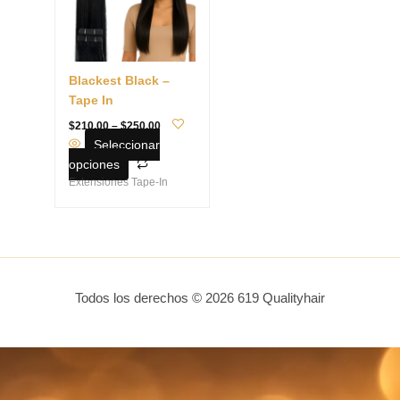
variantes.
Las
opciones
se
Blackest Black –
pueden
Tape In
elegir
en
$
210.00
–
$
250.00
Seleccionar
la
opciones
página
Extensiones Tape-In
de
producto
Todos los derechos © 2026 619 Qualityhair