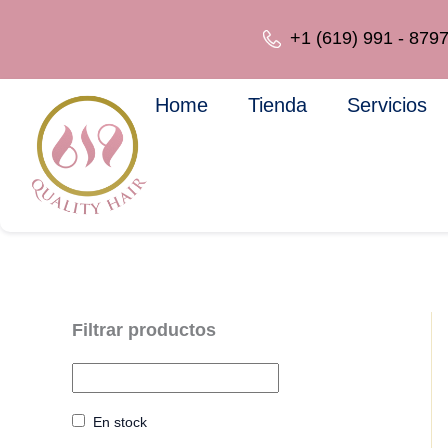
Ir
al
+1 (619) 991 - 879
contenido
Home
Tienda
Servicios
En stock