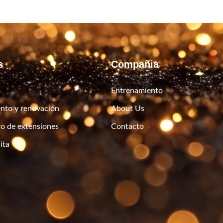
s
Compañia
Entrenamiento
nto y renovación
About Us
ro de extensiones
Contacto
ita