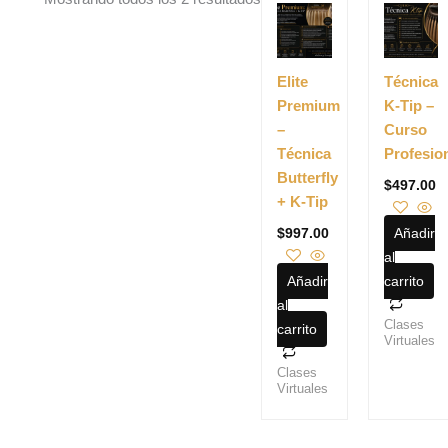
Elite
Técnica
Premium
K-Tip –
–
Curso
Técnica
Profesio
Butterfly
$
497.00
+ K-Tip
Añadir
$
997.00
al
Añadir
carrito
al
Clases
carrito
Virtuales
Clases
Virtuales