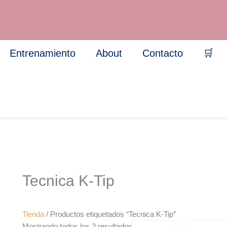
Sorted
by
7
popularity
Entrenamiento
About
Contacto
🛒
Tecnica K-Tip
Tienda
/ Productos etiquetados “Tecnica K-Tip”
Mostrando todos los 2 resultados