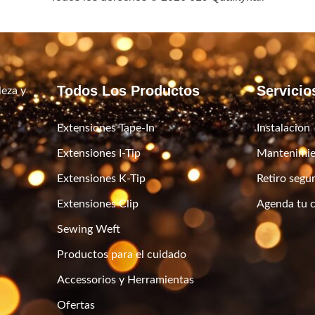
Todos Los Productos
Servicio
leza y
Extensiones Tape-In
Instalacion
Extensiones I-Tip
Mantenimie
Extensiones K-Tip
Retiro segu
Extensiones Clip
Agenda tu c
Sewing Weft
Productos para el cuidado
Accessorios y Herramientas
Ofertas