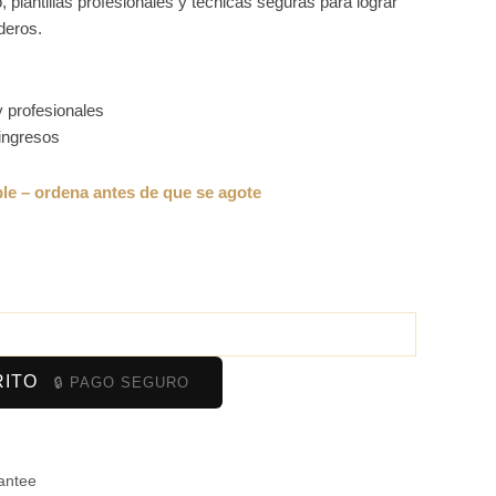
 plantillas profesionales y técnicas seguras para lograr
deros.
y profesionales
ingresos
RITO
antee