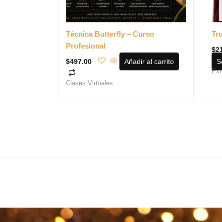
Técnica Butterfly – Curso
Tr
Profesional
$
2
Añadir al carrito
S
$
497.00
Ext
Clases Virtuales