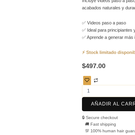
Incluye videos paso a paso,
acabados naturales y dura
✅ Videos paso a paso
✅ Ideal para principiantes 
✅ Aprende a generar más 
$
497.00
AÑADIR AL CAR
🔒 Secure checkout
🚚 Fast shipping
💯 100% human hair guar