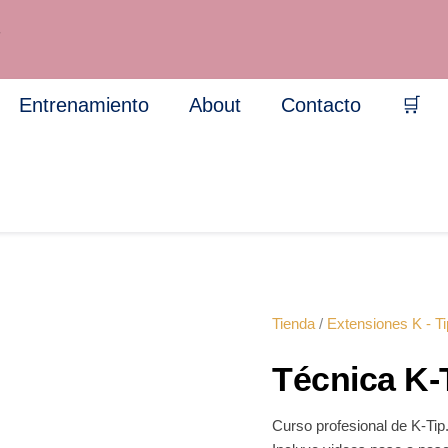
Técnica
K-
7
Tip
–
Curso
Entrenamiento
About
Contacto
🛒
Profesional
cantidad
Tienda
/
Extensiones K - Ti
Técnica K-
Curso profesional de K-Tip