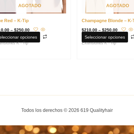
elegir
AGOTADO
AGOTADO
en
la
ue Red – K-Tip
Champagne Blonde – K-
página
10.00
–
$
250.00
$
210.00
–
$
250.00
de
eleccionar opciones
Seleccionar opciones
producto
ensiones K - Tip
Extensiones K - Tip
Todos los derechos © 2026 619 Qualityhair