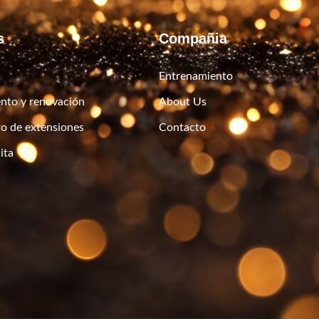
s
Compañia
Entrenamiento
nto y renovación
About Us
ro de extensiones
Contacto
ita