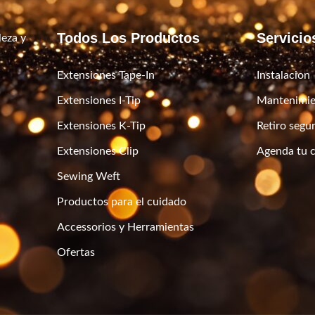
Todos Los Productos
Servicio
leza y
Extensiones Tape-In
Instalacion
Extensiones I-Tip
Mantenimie
Extensiones K-Tip
Retiro segu
Extensiones Clip
Agenda tu c
Sewing Weft
Productos para el cuidado
Accessorios y Herramientas
Ofertas