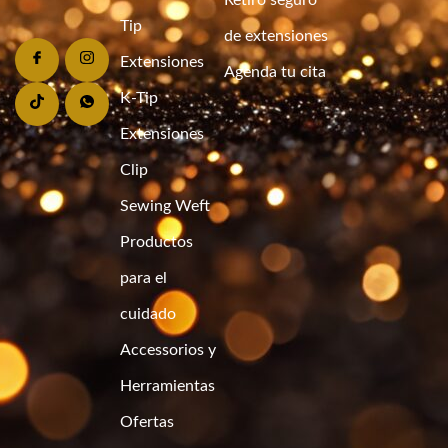
Retiro seguro
Tip
de extensiones
Extensiones
Agenda tu cita
K-Tip
Extensiones
Clip
Sewing Weft
Productos
para el
cuidado
Accessorios y
Herramientas
Ofertas