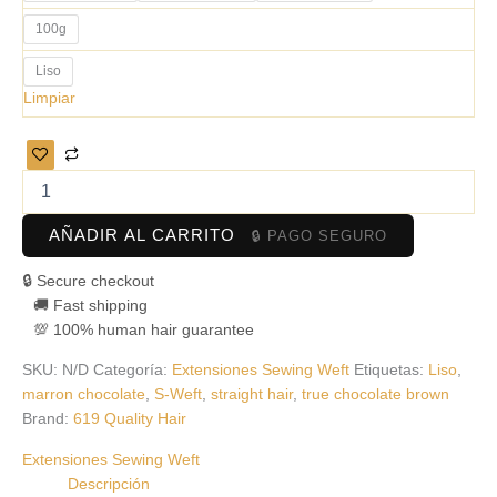
100g
Liso
Limpiar
AÑADIR AL CARRITO
🔒 Secure checkout
🚚 Fast shipping
💯 100% human hair guarantee
SKU:
N/D
Categoría:
Extensiones Sewing Weft
Etiquetas:
Liso
,
marron chocolate
,
S-Weft
,
straight hair
,
true chocolate brown
Brand:
619 Quality Hair
Extensiones Sewing Weft
Descripción