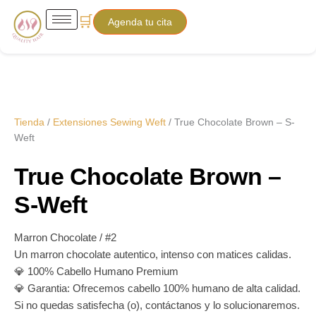
True
Ir
Price
🛒
Chocolate
Agenda tu cita
al
range:
Brown
contenido
-
$210.00
S-
Weft
through
cantidad
$250.00
Tienda
/
Extensiones Sewing Weft
/ True Chocolate Brown – S-
Weft
True Chocolate Brown –
S-Weft
Marron Chocolate / #2
Un marron chocolate autentico, intenso con matices calidas.
💎 100% Cabello Humano Premium
💎 Garantia: Ofrecemos cabello 100% humano de alta calidad.
Si no quedas satisfecha (o), contáctanos y lo solucionaremos.