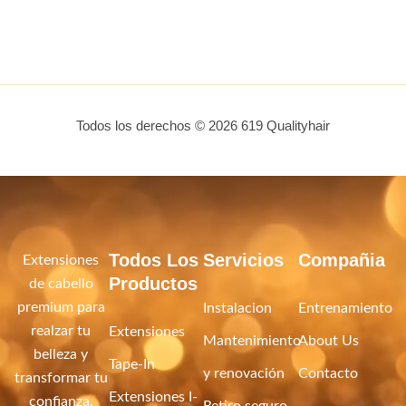
Todos los derechos © 2026 619 Qualityhair
Todos Los
Servicios
Compañia
Extensiones
Productos
de cabello
premium para
Instalacion
Entrenamiento
realzar tu
Extensiones
Mantenimiento
About Us
belleza y
Tape-In
y renovación
Contacto
transformar tu
Extensiones I-
confianza.