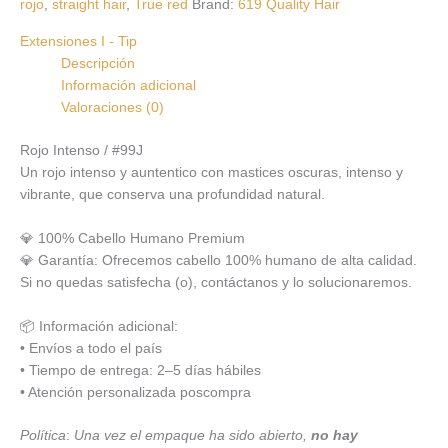
rojo
,
straight hair
,
True red
Brand:
619 Quality Hair
Extensiones I - Tip
Descripción
Información adicional
Valoraciones (0)
Rojo Intenso / #99J
Un rojo intenso y auntentico con mastices oscuras, intenso y
vibrante, que conserva una profundidad natural.
💎 100% Cabello Humano Premium
💎 Garantía: Ofrecemos cabello 100% humano de alta calidad.
Si no quedas satisfecha (o), contáctanos y lo solucionaremos.
📦 Información adicional:
• Envíos a todo el país
• Tiempo de entrega: 2–5 días hábiles
• Atención personalizada poscompra
Política
:
Una vez el empaque ha sido abierto,
no hay