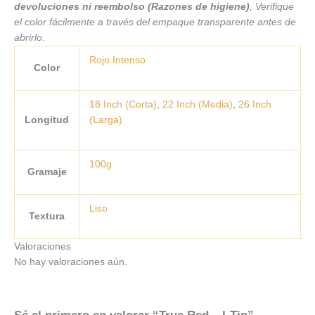
devoluciones ni reembolso (Razones de higiene)
, Verifique
el color fácilmente a través del empaque transparente antes de
abrirlo.
Rojo Intenso
Color
18 Inch (Corta)
,
22 Inch (Media)
,
26 Inch
Longitud
(Larga)
100g
Gramaje
Liso
Textura
Valoraciones
No hay valoraciones aún.
Sé el primero en valorar “True Red – I-Tip”