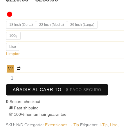
18 Inch (Corta)
22 Inch (Media)
26 Inch (Larga)
100g
Liso
Limpiar
AÑADIR AL CARRITO
🔒 Secure checkout
🚚 Fast shipping
💯 100% human hair guarantee
SKU:
N/D
Categoría:
Extensiones I - Tip
Etiquetas:
I-Tip
,
Liso
,