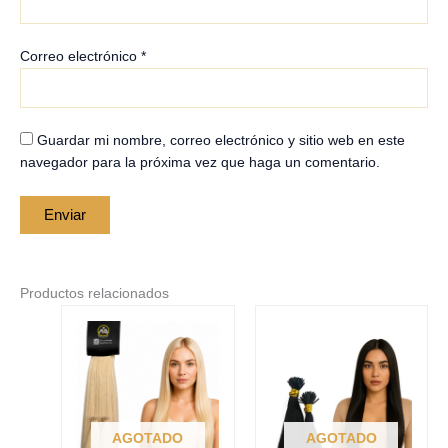
Correo electrónico
*
Guardar mi nombre, correo electrónico y sitio web en este
navegador para la próxima vez que haga un comentario.
Productos relacionados
Price
Price
Este
Este
range:
range:
producto
producto
$210.00
$210.00
tiene
tiene
through
through
$250.00
$250.00
múltiples
múltiples
variantes.
variantes.
Las
Las
AGOTADO
AGOTADO
opciones
opciones