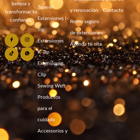
belleza y
Tape-In
y renovación
Contacto
transformar tu
Extensiones I-
confianza.
Retiro seguro
Tip
de extensiones
Extensiones
Agenda tu cita
K-Tip
Extensiones
Clip
Sewing Weft
Productos
para el
cuidado
Accessorios y