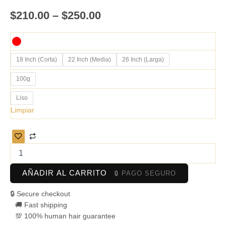
$
210.00
–
$
250.00
18 Inch (Corta)
22 Inch (Media)
26 Inch (Larga)
100g
Liso
Limpiar
AÑADIR AL CARRITO
🔒 Secure checkout
🚚 Fast shipping
💯 100% human hair guarantee