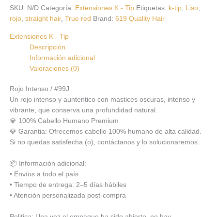
SKU:
N/D
Categoría:
Extensiones K - Tip
Etiquetas:
k-tip
,
Liso
,
rojo
,
straight hair
,
True red
Brand:
619 Quality Hair
Extensiones K - Tip
Descripción
Información adicional
Valoraciones (0)
Rojo Intenso / #99J
Un rojo intenso y auntentico con mastices oscuras, intenso y
vibrante, que conserva una profundidad natural.
💎 100% Cabello Humano Premium
💎 Garantia: Ofrecemos cabello 100% humano de alta calidad.
Si no quedas satisfecha (o), contáctanos y lo solucionaremos.
📦 Información adicional:
• Envíos a todo el país
• Tiempo de entrega: 2–5 días hábiles
• Atención personalizada post-compra
Politica: Una vez el empaque ha sido abierto, no hay