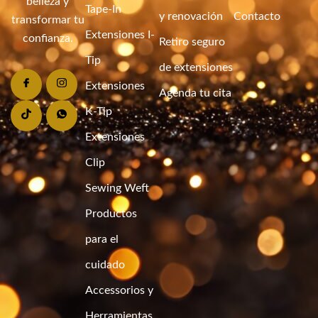
belleza y
Tape-In
y renovación
Contacto
transformar tu
Extensiones I-
confianza.
Retiro seguro
Tip
de extensiones
Extensiones
Agenda tu cita
K-Tip
Extensiones
Clip
Sewing Weft
Productos
para el
cuidado
Accessorios y
Herramientas