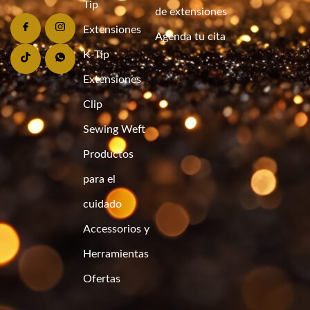
Tip
de extensiones
Extensiones
Agenda tu cita
K-Tip
Extensiones
Clip
Sewing Weft
Productos
para el
cuidado
Accessorios y
Herramientas
Ofertas