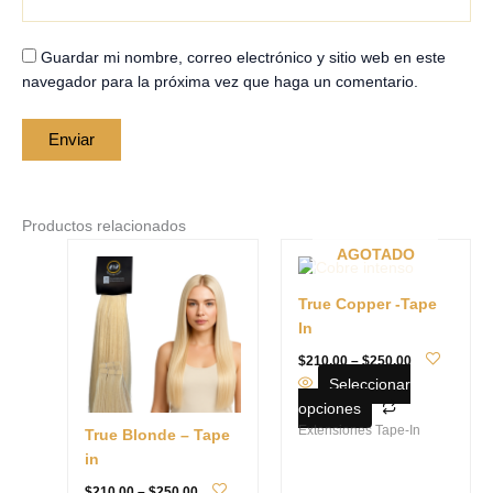
Guardar mi nombre, correo electrónico y sitio web en este
navegador para la próxima vez que haga un comentario.
Productos relacionados
Price
Price
Este
Este
AGOTADO
range:
range:
producto
producto
$210.00
$210.00
tiene
tiene
through
through
True Copper -Tape
$250.00
$250.00
múltiples
múltiples
In
variantes.
variantes.
$
210.00
–
$
250.00
Las
Las
Seleccionar
opciones
opciones
opciones
se
se
Extensiones Tape-In
True Blonde – Tape
pueden
pueden
in
elegir
elegir
en
en
$
210.00
–
$
250.00