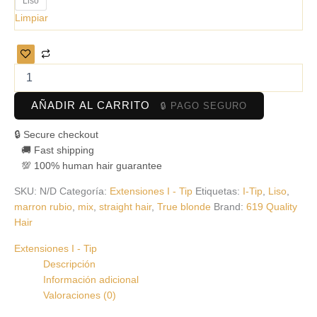
Liso
Limpiar
AÑADIR AL CARRITO
🔒 Secure checkout
🚚 Fast shipping
💯 100% human hair guarantee
SKU:
N/D
Categoría:
Extensiones I - Tip
Etiquetas:
I-Tip
,
Liso
,
marron rubio
,
mix
,
straight hair
,
True blonde
Brand:
619 Quality
Hair
Extensiones I - Tip
Descripción
Información adicional
Valoraciones (0)