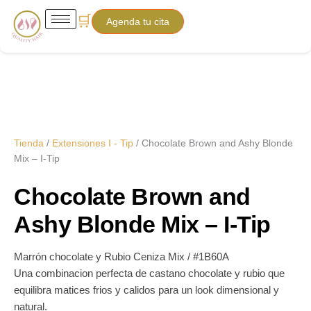
Chocolate
Ir
Price
🛒
Brown
Agenda tu cita
al
range:
and
contenido
Ashy
$210.00
Blonde
Mix
through
-
I-
$250.00
Tip
cantidad
Tienda
/
Extensiones I - Tip
/ Chocolate Brown and Ashy Blonde
Mix – I-Tip
Chocolate Brown and
Ashy Blonde Mix – I-Tip
Marrón chocolate y Rubio Ceniza Mix / #1B60A
Una combinacion perfecta de castano chocolate y rubio que
equilibra matices frios y calidos para un look dimensional y
natural.