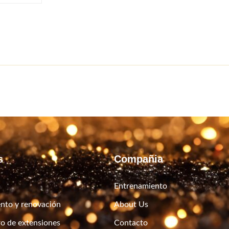
s
Compañia
Entrenamiento
nto y renovación
About Us
ro de extensiones
Contacto