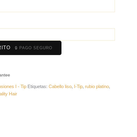
RITO
antee
siones I - Tip
Etiquetas:
Cabello liso
,
I-Tip
,
rubio platino
,
lity Hair