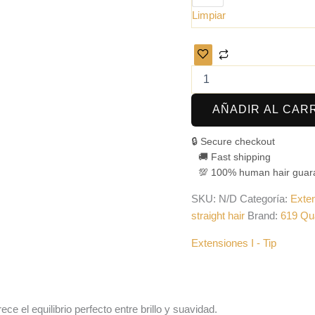
Limpiar
AÑADIR AL CAR
🔒 Secure checkout
🚚 Fast shipping
💯 100% human hair guar
SKU:
N/D
Categoría:
Exten
straight hair
Brand:
619 Qua
Extensiones I - Tip
e el equilibrio perfecto entre brillo y suavidad.