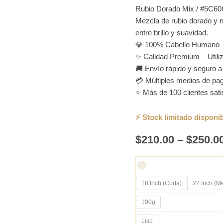
Rubio Dorado Mix / #5C6
Mezcla de rubio dorado y ru
entre brillo y suavidad.
💎 100% Cabello Humano
✨ Calidad Premium – Utiliza
🚚 Envío rápido y seguro a 
💳 Múltiples medios de pag
⭐ Más de 100 clientes sat
$
210.00
–
$
250.0
18 Inch (Corta)
22 Inch (M
100g
Liso