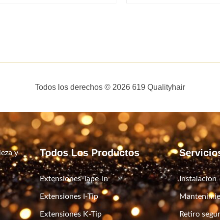
Todos los derechos © 2026 619 Qualityhair
Todos Los Productos
Servicio
leza y
Extensiones Tape-In
Instalacion
Extensiones I-Tip
Mantenimie
Extensiones K-Tip
Retiro segu