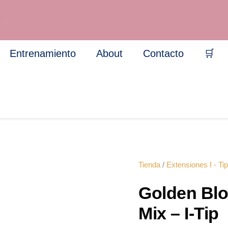
Golden
Blonde
7
and
Ashy
Blonde
Entrenamiento
About
Contacto
🛒
Mix
-
I-
Tip
cantidad
Tienda
/
Extensiones I - Tip
Golden Bl
Mix – I-Tip