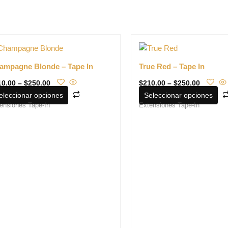
Price
Price
Este
range:
range:
producto
$210.00
$210.00
tiene
through
through
ampagne Blonde – Tape In
True Red – Tape In
$250.00
$250.00
múltiples
10.00
–
$
250.00
$
210.00
–
$
250.00
variantes.
eleccionar opciones
Seleccionar opciones
Las
ensiones Tape-In
Extensiones Tape-In
opciones
se
pueden
elegir
en
la
página
de
producto